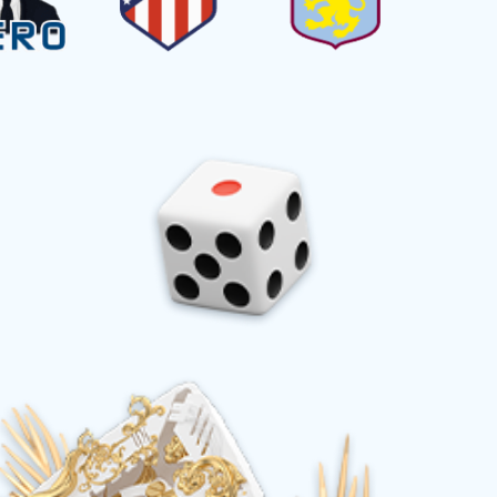
（
建筑、市政双专业）
务中心工程，厦门市街区立面整治提升工程（第
16
标段），新
海沧主阵地及上山道路工程（获得鼓浪杯金奖）等。
理由，只为成功找方法！